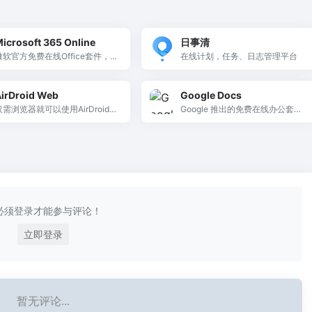
icrosoft 365 Online
日事清
微软官方免费在线Office套件，网
在线计划，任务、日志管理平台
页版Word/Excel/PPT，支持多人
实时协作编辑，全球办公标准制
irDroid Web
Google Docs
定者。
仅需浏览器就可以使用AirDroid所
Google 推出的免费在线办公套
有功能管理您的设备
件，支持多人实时编辑文档、表
格和幻灯片，全球最主流的云端
协作平台之一。
必须登录才能参与评论！
立即登录
暂无评论...