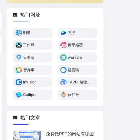
热门网址
明道
飞书
工作蜂
糖果婚恋
日事清
worktile
智办事
进度猫
InVision
TAPD-敏捷开
发 项目管理 腾
讯敏捷产品研
Calliper
伙伴云
发平台
热门文章
免费做PPT的网站有哪些