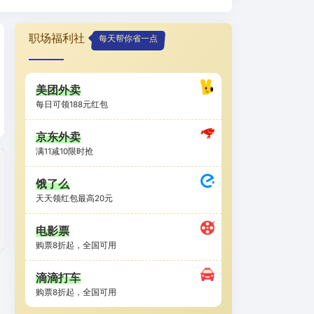
职场福利社
每天帮你省一点
美团外卖
每日可领188元红包
京东外卖
满11减10限时抢
饿了么
天天领红包最高20元
电影票
购票8折起，全国可用
滴滴打车
购票8折起，全国可用