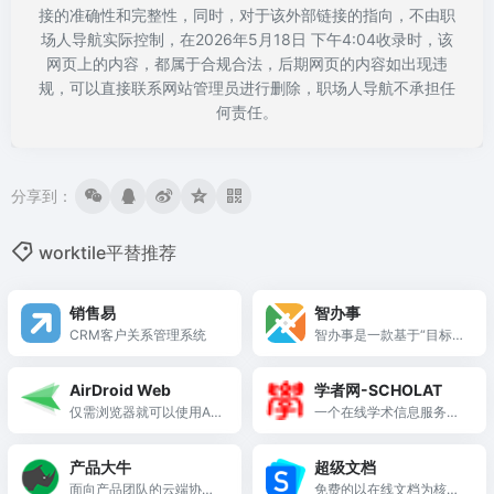
接的准确性和完整性，同时，对于该外部链接的指向，不由职
场人导航实际控制，在2026年5月18日 下午4:04收录时，该
网页上的内容，都属于合规合法，后期网页的内容如出现违
规，可以直接联系网站管理员进行删除，职场人导航不承担任
何责任。
分享到：
worktile平替推荐
销售易
智办事
CRM客户关系管理系统
智办事是一款基于“目标
+事”为中心的新一代企业
管理协作软件，主要功能
AirDroid Web
学者网-SCHOLAT
有目标管理、项目管理、
仅需浏览器就可以使用Air
一个在线学术信息服务平
任务协作和绩效管理
Droid所有功能管理您的设
台
备
产品大牛
超级文档
面向产品团队的云端协作
免费的以在线文档为核心