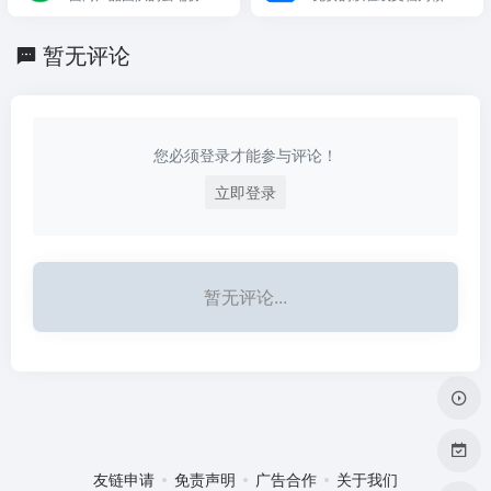
平台，提供文件在线预览
的协作办公工具，在完整
与演示（支持Axure、Ske
的排版和格式支持之外，
暂无评论
tch、PPT、Excel等文
还可以在文档中嵌入任务
件）、在线文档、在线思
看板、思维导图、表格、
维导图、任务看板等功
表单、投票等等提高办公
能。
效率的功能。
您必须登录才能参与评论！
立即登录
暂无评论...
友链申请
免责声明
广告合作
关于我们