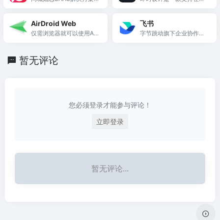
智能婚恋平台建设 & 数字
协作的专业级 UI 设计工
化转型
具，支持 Sketch、Figm
AirDroid Web
飞书
a、XD 格式导入，海量优
仅需浏览器就可以使用Air
字节跳动旗下企业协作平
质设计资源即拿即用。支
Droid所有功能管理您的设
台
持创建交互原型、获取设
备
计标注，为产设研团队提
暂无评论
供一站式协同办公体验。
您必须登录才能参与评论！
立即登录
暂无评论...