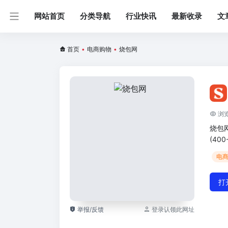
网站首页
分类导航
行业快讯
最新收录
文
首页
•
电商购物
•
烧包网
浏览
烧包
(400
电
打
举报/反馈
登录认领此网址