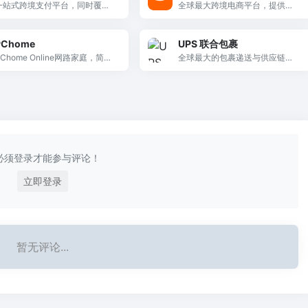
一站式跨境支付平台，同时覆盖
全球最大跨境电商平台，提供直
跨境电商、外贸B2B和服务贸易
邮中国的正品美妆、母婴、数码
三大场景，支持App Store开发者
等商品，支持中文界面与客服。
PChome
UPS 联合包裹
收款和广告费收款。
PChome Online网路家庭，简
全球最大的包裹递送与供应链管
...
理公司之一，提供国际快递、货
运、追踪及电商集成服务。
必须登录才能参与评论！
立即登录
暂无评论...