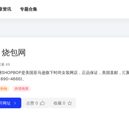
章资讯
专题合集
烧包网
量 49
网SHOPBOP是美国亚马逊旗下时尚女装网店，正品保证，美国直邮，汇聚
-890–4666)。
商购物
跨境电商
开网址
点赞
0
收藏
0