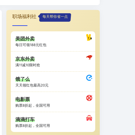
职场福利社
每天帮你省一点
美团外卖
每日可领188元红包
京东外卖
满11减10限时抢
饿了么
天天领红包最高20元
电影票
购票8折起，全国可用
滴滴打车
购票8折起，全国可用