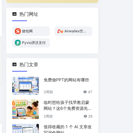
热门网址
烧包网
Airwallex空中
云汇
Pyvio湃沃支付
热门文章
免费做PPT的网站有哪些
3周前
47
临时想给孩子找早教启蒙
网站？这6个免费资源先收
藏
2周前
29
值得收藏的 1 个 AI 文章改
写润色网站