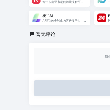
专注东南亚市场的跨境支付平
台，支持多国本地币种收款与实
时换汇，费率较传统模式降低4
楼兰AI
0%，已服务20万+企业。
AI驱动的全球化内容分发平台，
内置视频智能去重引擎和AI文案
称
多平台适配功能，支持国内+海外
暂无评论
13大平台一站式分发。
您