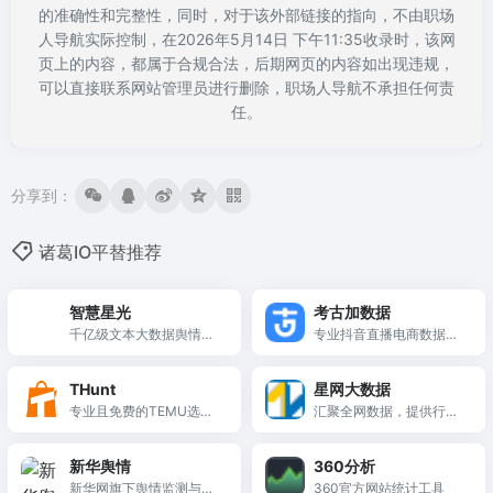
的准确性和完整性，同时，对于该外部链接的指向，不由职场
人导航实际控制，在2026年5月14日 下午11:35收录时，该网
页上的内容，都属于合规合法，后期网页的内容如出现违规，
可以直接联系网站管理员进行删除，职场人导航不承担任何责
任。
分享到：
诸葛IO平替推荐
智慧星光
考古加数据
千亿级文本大数据舆情监
专业抖音直播电商数据分
测平台，提供全媒体监
析平台
测、深度语义分析与品牌
THunt
星网大数据
风险管理。
专业且免费的TEMU选品
汇聚全网数据，提供行业
分析工具
词库、每日热点、企业信
用、关键词分析
新华舆情
360分析
新华网旗下舆情监测与智
360官方网站统计工具