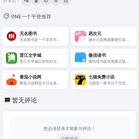
分享到：
ONE一个平替推荐
无名图书
易次元
无名图书是一个非常方便
易次元是网易重磅打造的
且多...
女性向互动阅读平台，海
量视觉小说，精美立绘画
晋江文学城
微信读书
风，甜酥男神语音，给你
晋江文学城以女性向文学
微信读书提供海量正版书
沉浸式恋爱体验！
为主...
籍、小说、漫画、公众
号、听书，多设备同步实
番茄小说网
七猫免费小说
现跨屏阅读。与微信好友
番茄小说网是今日头条旗
七猫是一家专注于文化娱
一起发现更多精品好书，
下的...
乐行...
随时交流感想，让阅读不
再孤独。
暂无评论
您必须登录才能参与评论！
立即登录