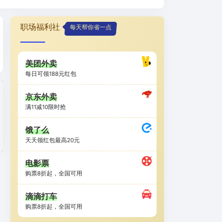
职场福利社
每天帮你省一点
美团外卖
每日可领188元红包
京东外卖
满11减10限时抢
饿了么
天天领红包最高20元
电影票
购票8折起，全国可用
滴滴打车
购票8折起，全国可用