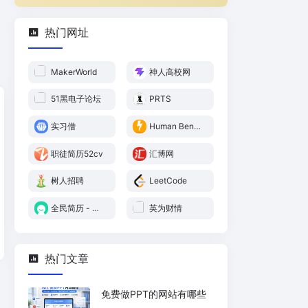
热门网址
MakerWorld
神人高校网
51黑电子论坛
PRTS
实习僧
Human Bench
mark
职徒简历52cv
汇博网
树人招聘
LeetCode
全民简历 - 专
英为财情
业简历制作服
务平台【官
网】
热门文章
免费做PPT的网站有哪些