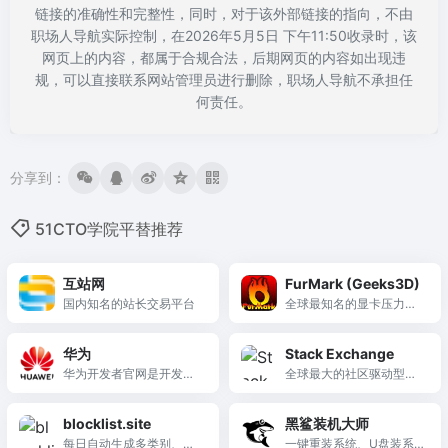
链接的准确性和完整性，同时，对于该外部链接的指向，不由
职场人导航实际控制，在2026年5月5日 下午11:50收录时，该
网页上的内容，都属于合规合法，后期网页的内容如出现违
规，可以直接联系网站管理员进行删除，职场人导航不承担任
何责任。
分享到：
51CTO学院平替推荐
互站网
FurMark (Geeks3D)
国内知名的站长交易平台
全球最知名的显卡压力测
试工具（甜甜圈烤机），
通过极限毛发渲染算法将
华为
Stack Exchange
GPU推至满载，检验显卡
华为开发者官网是开发者
全球最大的社区驱动型问
散热与稳定性，新卡验收
与华为各技术领域产品交
答网络，旗下180+主题站
和超频调试的黄金标准。
流的主阵地。
点覆盖编程、科学、技术
blocklist.site
黑鲨装机大师
等领域，Stack Overflow
每日自动生成多类别、多
一键重装系统、U盘装系