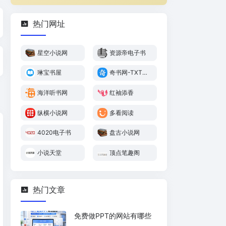
热门网址
星空小说网
资源帝电子书
琳宝书屋
奇书网-TXT电
子书免费下载,
TXT全集下载,
海洋听书网
红袖添香
全本,完本小说,
完结小说
纵横小说网
多看阅读
4020电子书
盘古小说网
小说天堂
顶点笔趣阁
热门文章
免费做PPT的网站有哪些