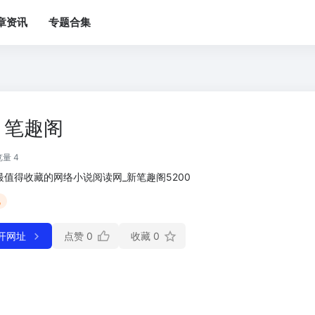
章资讯
专题合集
笔趣阁
量 4
最值得收藏的网络小说阅读网_新笔趣阁5200
说
开网址
点赞
0
收藏
0