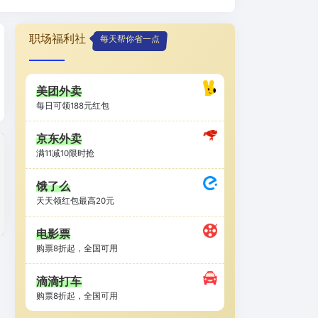
职场福利社
每天帮你省一点
美团外卖
每日可领188元红包
京东外卖
满11减10限时抢
饿了么
天天领红包最高20元
电影票
购票8折起，全国可用
滴滴打车
购票8折起，全国可用