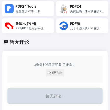
过1200种格式，提供独特
线文件转换平台，免费支
PDF24 Tools
PDF24
的邮件异步通知转换功
持1GB文件及批量处理，
免费在线 PDF 工具
免费且易于使用的在线PD
能。
无需安装任何软件。
F工具
微演示 (官网)
PDF派
PPT/PDF 轻松发手机
几十个强大的PDF在线工
具，无限次使用
暂无评论
您必须登录才能参与评论！
立即登录
暂无评论...