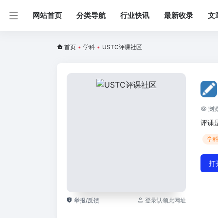
网站首页
分类导航
行业快讯
最新收录
文
首页
•
学科
•
USTC评课社区
浏览
评课
学
打
举报/反馈
登录认领此网址