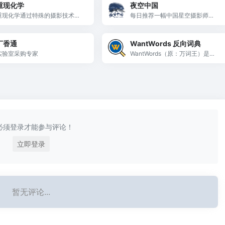
重现化学
夜空中国
重现化学通过特殊的摄影技术，
每日推荐一幅中国星空摄影师的
发现并展现化学之美。“重现化学”
经典作品。
是美丽科学与中国化学会的合作
丁香通
WantWords 反向词典
项目，也是2019年度「科普中
国」孵化支持项目。
实验室采购专家
WantWords（原：万词王）是唯
一支持中文及中英跨语言查询的
反向词典系统，可以通过描述意
思来查找词语。WantWords基于
最先进的人工智能和自然语言处
理算法实现，由清华大学自然语
言处理实验室出品。
必须登录才能参与评论！
立即登录
暂无评论...