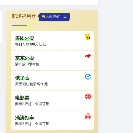
职场福利社
每天帮你省一点
美团外卖
每日可领188元红包
京东外卖
满11减10限时抢
饿了么
天天领红包最高20元
电影票
购票8折起，全国可用
滴滴打车
购票8折起，全国可用