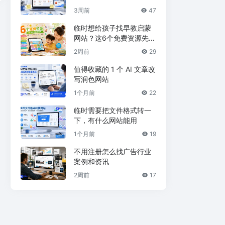
3周前
47
临时想给孩子找早教启蒙
网站？这6个免费资源先收
藏
2周前
29
值得收藏的 1 个 AI 文章改
写润色网站
1个月前
22
临时需要把文件格式转一
下，有什么网站能用
1个月前
19
不用注册怎么找广告行业
案例和资讯
2周前
17