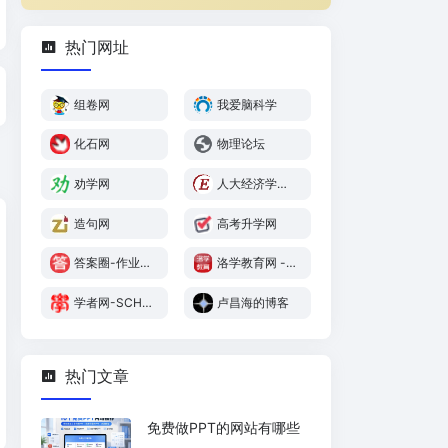
热门网址
组卷网
我爱脑科学
化石网
物理论坛
劝学网
人大经济学论
坛
造句网
高考升学网
答案圈-作业答
洛学教育网 -
案网-寒暑假作
洛阳市专业技
业答案-课后作
术人员继续教
学者网-SCHO
卢昌海的博客
业答案
育平台
LAT
热门文章
免费做PPT的网站有哪些