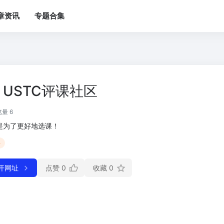
章资讯
专题合集
USTC评课社区
量 6
是为了更好地选课！
科
开网址
点赞
0
收藏
0