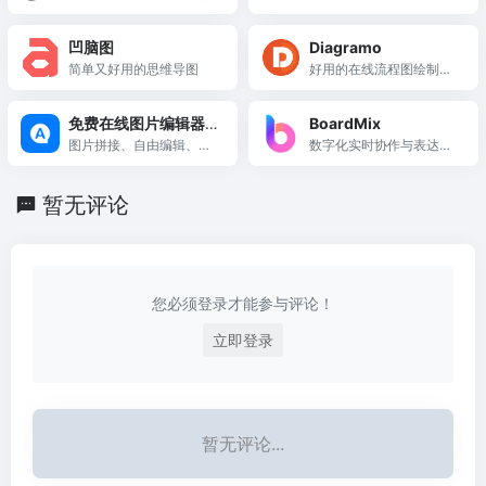
几何, 3D及更多内容
提供在线流程图,firra,流程
图,Firra在线流程图,思维导
凹脑图
Diagramo
图,白板,头脑风暴,免费在
简单又好用的思维导图
好用的在线流程图绘制工
线作图工具,在线流程图,在
具
线思维导图,组织结构图,网
络拓扑图,UML作图,UI界
免费在线图片编辑器
BoardMix
面原型设计,iOS原型设计,
合集展示
图片拼接、自由编辑、批
数字化实时协作与表达工
BPMN的相关信息,想要了
量压缩、微信聊天截图生
具
解更多详情,请联系我们。
成、截图美化
暂无评论
您必须登录才能参与评论！
立即登录
暂无评论...