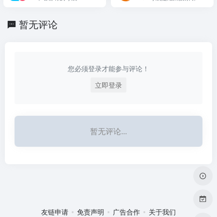
网站，定时更新分享优质
搜索、社交搜索、学术文
产品设计书签。
档搜索、百度网盘搜索、
暂无评论
程序员资料搜索、素材搜
索等各行业常用网站于等
一身的上网导航。上网，
从404导航开始！
您必须登录才能参与评论！
立即登录
暂无评论...
友链申请
免责声明
广告合作
关于我们