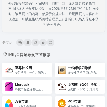
外部链接的准确性和完整性，同时，对于该外部链接的指向，
不由职场人导航实际控制，在2026年6月23日 下午11:41收录
时，该网页上的内容，都属于合规合法，后期网页的内容如出
现违规，可以直接联系网站管理员进行删除，职场人导航不承
担任何责任。
分享到：
咪咕鱼网址导航平替推荐
至尊技术网
一纳米学习导航
专注活动、软件、源码、
最专业的学习网站导航
教程，乐于分享！
Mergeek
后期狗（GO）导航 |
科技产品爱好者社区，免
影视后期CG导航网站
后期狗（GO）设计师网址
费发布你的产品
导航收集国内外优秀设计
网站、UI设计资源网站、
万有导航
404导航
灵感创意网站、素材资源
一个啥都有的导航
404导航是汇聚搜索引擎