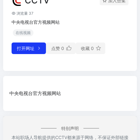
CCTV
加入合集
浏览量 37
中央电视台官方视频网站
在线视频
打开网址
点赞
0
收藏
0
中央电视台官方视频网站
特别声明
本站职场人导航提供的CCTV都来源于网络，不保证外部链接