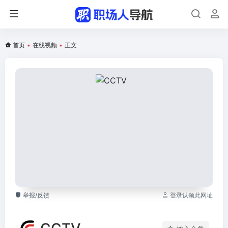
首页
•
在线视频
•
正文
举报/反馈
登录认领此网址