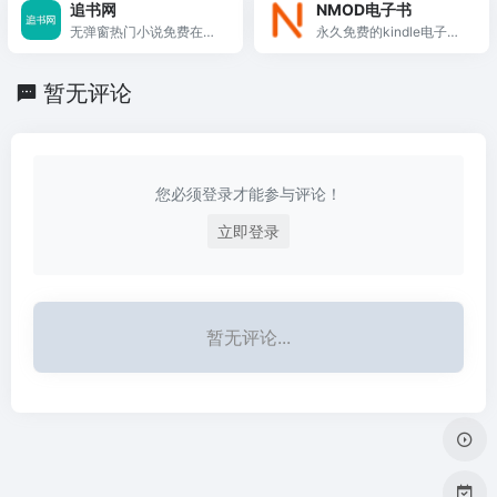
新东方学习、人大复印、
追书网
NMOD电子书
说、都市小说免费看。
Web of Science(SCI)、E
无弹窗热门小说免费在线
永久免费的kindle电子书
I、Sciencedirect、pubm
阅读
资源下载网站
ed、sp
暂无评论
您必须登录才能参与评论！
立即登录
暂无评论...