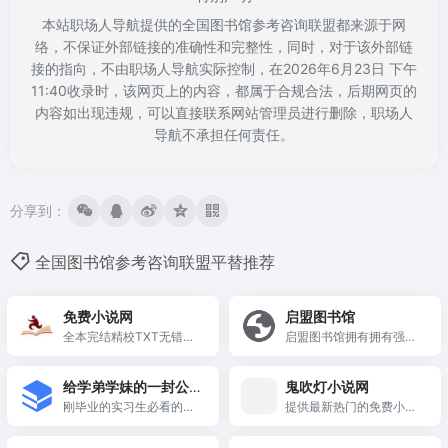
本站职场人导航提供的全国图书馆参考咨询联盟都来源于网
络，不保证外部链接的准确性和完整性，同时，对于该外部链
接的指向，不由职场人导航实际控制，在2026年6月23日 下午
11:40收录时，该网页上的内容，都属于合规合法，后期网页的
内容如出现违规，可以直接联系网站管理员进行删除，职场人
导航不承担任何责任。
分享到：
全国图书馆参考咨询联盟平替推荐
免费小说网
启盟图书馆
全本完结精校TXT无错小
启盟图书馆拥有拥有强大
说下载网站
的中国知网cnki、维普、
读秀、超星汇雅、万方数
给学弟学妹的一封公
鬼吹灯小说网
据、龙源期刊、博看杂
开信
刚毕业的实习生必看的一
提供最新热门的免费小
志、读览天下杂志、北大
篇百科全书！
说，玄幻小说、网游小
法宝、法意、国研数据、
说、言情小说、穿越小