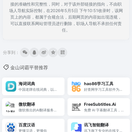
接的准确性和完整性，同时，对于该外部链接的指向，不由职
场人导航实际控制，在2026年5月5日 下午10:51收录时，该网
页上的内容，都属于合规合法，后期网页的内容如出现违规，
可以直接联系网站管理员进行删除，职场人导航不承担任何责
任。
分享到：
金山词霸平替推荐
海词词典
hao86学习工具
中国老牌在线词典，以海
好查网学习工具软件为大
量例句和独创词汇精讲著
家提供新华字典，词语在
称，深入辨析易混词，是
线查询，成语查询，诗词
微软翻译
FreeSubtitles.Ai
备考和教学利器。
查询，世界时间，列车时
微软推出的AI翻译服务，
免费 AI 字幕翻译工具，支
刻表，灵签测算，歇后
支持60+语言互译，深度
持 90+ 语言互译，具备离
语，谜语等多种功能，希
集成Microsoft Office生
线处理和隐私保护功能，
望对您有所帮助。
百度汉语
讯飞智能翻译
态，支持多人多语言实时
适合视频创作者。
更懂汉语，更懂你
讯飞旗下专业的在线文档