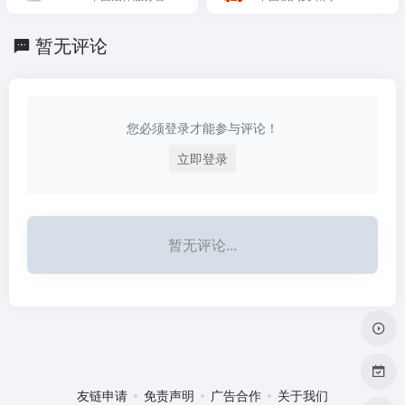
唱版音频、国歌管乐合奏
务商和社会公众等
网站
音频、国歌高清视频、国
歌标清视频相关内容在线
暂无评论
预览、视听及下载等服
务，同时对中华人
您必须登录才能参与评论！
立即登录
暂无评论...
友链申请
免责声明
广告合作
关于我们