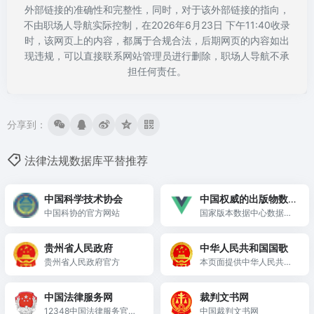
外部链接的准确性和完整性，同时，对于该外部链接的指向，
不由职场人导航实际控制，在2026年6月23日 下午11:40收录
时，该网页上的内容，都属于合规合法，后期网页的内容如出
现违规，可以直接联系网站管理员进行删除，职场人导航不承
担任何责任。
分享到：
法律法规数据库平替推荐
中国科学技术协会
中国权威的出版物数
中国科协的官方网站
据服务平台（PDC）
国家版本数据中心数据服
务平台（PDC平台）基于
中国国家版本馆全国唯一
贵州省人民政府
中华人民共和国国歌
的ISBN数据、CIP数据、
贵州省人民政府官方
本页面提供中华人民共和
馆藏数据，聚焦全网数据
国国歌即《义勇军进行
融合应用场景，面向党政
曲》资料，包括国歌简
机关、出版发行机构、图
中国法律服务网
裁判文书网
谱、国歌五线谱、国歌齐
书馆、科研院所、数据服
12348中国法律服务官方
中国裁判文书网