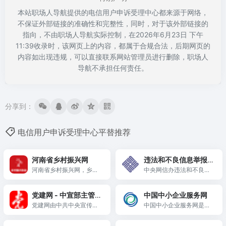
本站职场人导航提供的电信用户申诉受理中心都来源于网络，
不保证外部链接的准确性和完整性，同时，对于该外部链接的
指向，不由职场人导航实际控制，在2026年6月23日 下午
11:39收录时，该网页上的内容，都属于合规合法，后期网页的
内容如出现违规，可以直接联系网站管理员进行删除，职场人
导航不承担任何责任。
分享到：
电信用户申诉受理中心平替推荐
河南省乡村振兴网
违法和不良信息举报
河南省乡村振兴网，乡村
中心
中央网信办违法和不良信
振兴一手资源汇集，高效
息举报中心
发布振兴要闻，内容优
党建网 - 中宣部主管全
中国中小企业服务网
质，原创性较高。
国性党建网站
党建网由中共中央宣传部
中国中小企业服务网是工
主管，党建杂志社主办，
业和信息化部组织建设并
是经中央网信办批准可供
运营的综合在线服务平