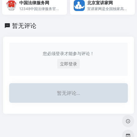
中国法律服务网
北京宣讲家网
其他网站转载内容的全国
台，为中小企业提供找政
12348中国法律服务官方
宣讲家网是全国独家高端
重点理论网站，是具有新
策、找市场、找人才、找
网站
报告视频智库、首家专业
闻采编发布、视频播放资
资金、找培训、找算力、
理论网站，传播马克思主
质的全国党建工作门户网
找服务、汇办事等一站式
暂无评论
义中国化的创新理论，辅
站。
智能服务。
导受众学习科学理论，学
习贯彻党的理论和路线方
针政策。以思想性、政治
性、理论性、文献性为主
您必须登录才能参与评论！
要内容，是全国党委中心
组和党委讲师团网上学
立即登录
习、交流的平台，是广大
网友提高思想理论素养、
增强人文知识底蕴，掌握
时事政策的网上课堂。
暂无评论...