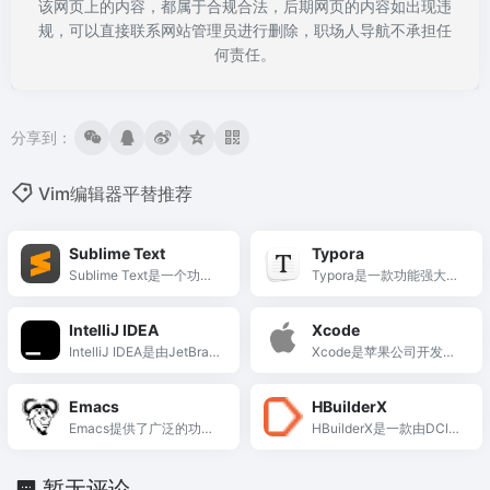
该网页上的内容，都属于合规合法，后期网页的内容如出现违
规，可以直接联系网站管理员进行删除，职场人导航不承担任
何责任。
分享到：
Vim编辑器平替推荐
Sublime Text
Typora
Sublime Text是一个功能
Typora是一款功能强大、
强大...
易于使用的Markdown编
辑器，适用于写作、笔
IntelliJ IDEA
Xcode
记、文档编写等各种场
IntelliJ IDEA是由JetBrain
Xcode是苹果公司开发的
景。无论是初学者还是有
s...
集成开...
经验的Markdown用户，
都可以通过Typora提升写
Emacs
HBuilderX
作效率和体验。
Emacs提供了广泛的功
HBuilderX是一款由DClou
能，包括...
d开发...
暂无评论