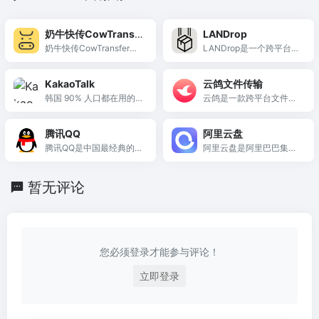
奶牛快传CowTransfe
LANDrop
r
奶牛快传CowTransfer是
LANDrop是一个跨平台文
一款非...
件传输工具，允许用户在
同一局域网内的设备之间
KakaoTalk
云鸽文件传输
方便地传输照片、视频和
韩国 90% 人口都在用的国
云鸽是一款跨平台文件传
其他类型的文件，这意味
民超级社交平台，集通
输助...
着你不再需要使用即时通
讯、支付、购物与内容消
讯工具来进行文件传输。
腾讯QQ
阿里云盘
费于一体。
腾讯QQ是中国最经典的即
阿里云盘是阿里巴巴集团
时通讯软件，支持PC端下
推出的一款云存储服务，
载，集聊天、文件传输、
用户可以使用它来存储和
暂无评论
QQ空间与游戏于一体。
分享各种类型的文件，包
括文档、图片、视频等。
阿里云盘的目标是为用户
提供一个安全、稳定、高
效的云存储平台。
您必须登录才能参与评论！
立即登录