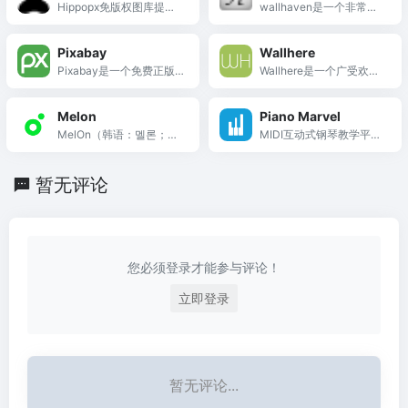
Hippopx免版权图库提供
wallhaven是一个非常不
了各种高清，精美的图片
错的壁...
供您免费下载，这些高清
Pixabay
Wallhere
摄影图片包含人物动物、
Pixabay是一个免费正版
Wallhere是一个广受欢迎
风景名胜、美食旅游、建
高清图片素材库，拥有超
的壁纸网站，提供了大量
筑时尚等，所有图片基于
过4.6百万张高清图片和视
的高质量壁纸资源，适用
CC0协议。
Melon
Piano Marvel
频素材可供免费使用和下
于各种设备和屏幕分辨
MelOn（韩语：멜론；常
MIDI互动式钢琴教学平
载，让你轻松应对各种设
率。来Wallhere免费下载
译作“...
台，提供实时准确度反
计场景。
超过百万张高清壁纸。
馈、海量分级曲库和视奏
暂无评论
评估，适合自学与教学。
您必须登录才能参与评论！
立即登录
暂无评论...