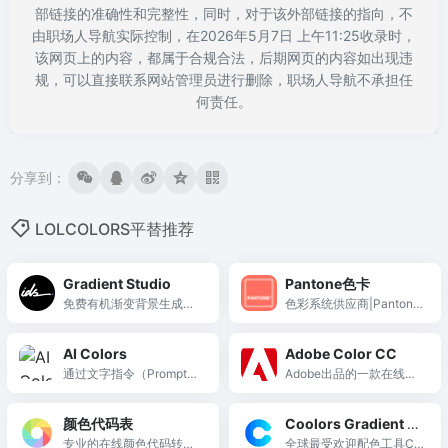
部链接的准确性和完整性，同时，对于该外部链接的指向，不
由职场人导航实际控制，在2026年5月7日 上午11:25收录时，
该网页上的内容，都属于合规合法，后期网页的内容如出现违
规，可以直接联系网站管理员进行删除，职场人导航不承担任
何责任。
分享到：
LOLCOLORS平替推荐
Gradient Studio
Pantone色卡
免费有机渐变背景生成
色彩系统供应商|Pantone
器，提供极光波纹、网格
彩通中国官网
融合等六种独特渐变风
AI Colors
Adobe Color CC
格，四色自定义，免登录
通过文字指令（Prompt）
Adobe出品的一款在线配
即可导出高清PNG或CSS
驱动 AI 实时编辑和生成 U
色工具
代码。
I 界面调色板的智能配色工
颜色代码表
Coolors Gradient M
具。
专业的在线颜色代码转换
aker
全球最受欢迎配色工具Co