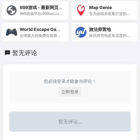
版,永久免费的CF一键领取
与全国200+节点，支持千
999游戏 - 最新网页游
Map Genie
活动助手,支持穿越火线及
款外服与国服游戏，真正
戏公益服
999游戏平台(999wx.co
专为游戏全收集打造的互
CFHD最新活动!并有苹果
零成本加速体验。
m)为玩家提供好玩的网页
动地图平台，覆盖数十款
版安卓手机版网页版!使用
游戏公益服，热门网页游
热门游戏，支持分类筛选
超1亿次!快来官方网站在
World Escape Game
旅法师营地
戏,网页游戏排行榜,变态网
和进度追踪，成就党必备
线领取最新装备吧
s
全球最大的免费在线密室
旅法师营地是有温度的玩
页游戏,最新网页传奇,网页
工具。
逃脱游戏平台，收录数千
家聚集地。在这里你可以
版奇迹,BT手游等精品网
款密室逃脱和解谜游戏，
看到各种游戏内容，包括
游，玩页游福利公益服就
暂无评论
每日更新，打开浏览器即
炉石传说、万智牌、月圆
来999游戏网。
玩。
之夜、宝可梦、幻兽帕
鲁、影之诗、博德之门3
等游戏的资讯，超专业的
攻略，超有趣的故事，超
您必须登录才能参与评论！
好用的工具。
立即登录
暂无评论...