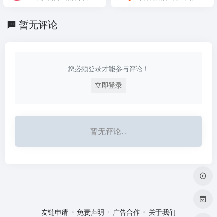
适合的书给你。
家黄页,宠物,旅游,交友,招
活跃的城市论坛
平台，提供行情数据嵌
商加盟,免费开店,尽在四方
入、图文视频创作及流量
同城信息网!
暂无评论
变现工具，连接数亿投资
者，是财经创作者的权威
后台。
您必须登录才能参与评论！
立即登录
暂无评论...
友链申请
免责声明
广告合作
关于我们