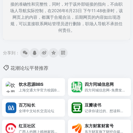
接的准确性和完整性，同时，对于该外部链接的指向，不由职
场人导航实际控制，在2026年6月23日 下午11:48收录时，该
网页上的内容，都属于合规合法，后期网页的内容如出现违
规，可以直接联系网站管理员进行删除，职场人导航不承担任
何责任。
分享到：
花潮论坛平替推荐
饮水思源BBS
四方同城信息网
上海交通大学官方校园BB
四方同城信息网-免费发布
S，创立于1996年，以校
同城信息,同镇信息,分类信
训命名，拥有超过400个
息,同城招聘,同镇招聘,免
百万站长
豆瓣读书
版面，是交大师生交流的
费招聘,兼职招聘,租房子,
全球中文站长交流论坛
记录你读过的、想读和正
重要平台。
买房子,找工作,找兼职,二
在读的书，顺便打分，添
手物品买卖,二手车,家教服
加标签及个人附注，写评
务,便民服务,购物,超市,网
红豆社区
东方财富财富号
论。根据你的口味，推荐
上购物,网上超市,团购,商
广西人的网上精神家园，
东方财富旗下财经自媒体