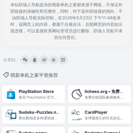
本站职场人导航提供的萌新单机之家都来源于网络，不保证外
部链接的准确性和完整性，同时，对于该外部链接的指向，不
由职场人导航实际控制，在2026年6月23日 下午11:48收录
时，该网页上的内容，都属于合规合法，后期网页的内容如出
现违规，可以直接联系网站管理员进行删除，职场人导航不承
担任何责任。
分享到：
萌新单机之家平替推荐
PlayStation Store
lichess.org • 免费在
索尼 PlayStation 官方数
线国际象棋
免费在线国际象棋服务
字商店，为 PS5 与 PS4
器。在简洁的界面中下
玩家提供游戏、DLC、会
棋。无需注册，无广告，
Sudoku-Puzzles.ne
CardPlayer
员订阅及娱乐内容的一站
无需插件。可与电脑、朋
t
整合数独及多种逻辑谜题
全球最悠久的扑克杂志与
式购买与下载服务。
友或随机对手对弈。
类型的免费在线平台，支
资讯门户，提供每日扑克
持在线解答和高质量打印
新闻、赛事报道、数千篇
Sudoku.name
Rockstar Games La