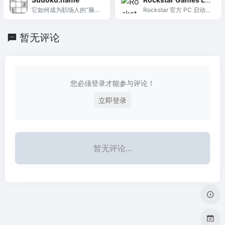
输出，由专业谜题团队运
策略文章及牌手排名数据
它如何成为职场人的“脑力
uncher
Rockstar 官方 PC 启动器
营。
库。
健身器”？很多职场人士都
与社区平台，用于购买、
有这样的体会：连续做了
下载和启动《GTA》《荒
暂无评论
一两个小时报表、PPT或
野大镖客》系列，并集成
代码后，大脑像被塞满了
成就系统和在线服务。
棉絮，越看越卡顿。这时
候，与其刷短视频或发
呆，不如来一局数独——
您必须登录才能参与评论！
不是那种需要深度钻研的
标准数独，而是可以按自
立即登录
己节奏选难度的逻辑游
戏。Sudoku.name 这个
老牌多语言在线数独网
站，恰恰是为这类快速“切
换频道”的场景设计的...
暂无评论...