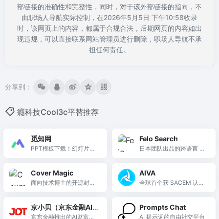
部链接的准确性和完整性，同时，对于该外部链接的指向，不
由职场人导航实际控制，在2026年5月5日 下午10:58收录
时，该网页上的内容，都属于合规合法，后期网页的内容如出
现违规，可以直接联系网站管理员进行删除，职场人导航不承
担任何责任。
分享到：
癮科技Cool3c平替推荐
觅知网
Felo Search
PPT模板下载！幻灯片课
日本团队出品的跨语言 AI
件PPT
搜索引擎，用母语提问即
可获取全球多语种信息并
Cover Magic
AIVA
生成总结及思维导图。
面向技术博主的开源封面
全球首个获 SACEM 认证
设计工具，支持多方向渐
的 AI 虚拟作曲家，专注古
变背景、图标库和水印保
典音乐与管弦乐 AI 作曲，
京小贝（京东金融AI
Prompts Chat
护，5分钟制作个性化博客
支持 MIDI 导出与 DAW 集
财富管家）
京东金融推出的AI财富管
AI 提示词的自由社交平台