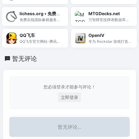
较与折扣追踪平台，聚合
加速器，采用金融级专线
30+授权商店实时价格，
与全国200+节点，支持千
lichess.org • 免费在
MTGDecks.net
提供Deal Rating评分和降
款外服与国服游戏，真正
线国际象棋
免费在线国际象棋服务
万智牌竞技牌表数据库，
价邮件提醒。
零成本加速体验。
器。在简洁的界面中下
提供海量赛事牌表、Meta
棋。无需注册，无广告，
占比分析及单卡使用率趋
QQ飞车
OpenIV
无需插件。可与电脑、朋
势。
QQ飞车官方网站-腾讯游
专为 Rockstar 游戏打造
友或随机对手对弈。
戏
的免费 MOD 管理工具，
支持 GTA V/IV、Max Pay
暂无评论
ne 3、RDR2 的封包文件
编辑，提供 .OIV 一键安装
和安全隔离机制。
您必须登录才能参与评论！
立即登录
暂无评论...