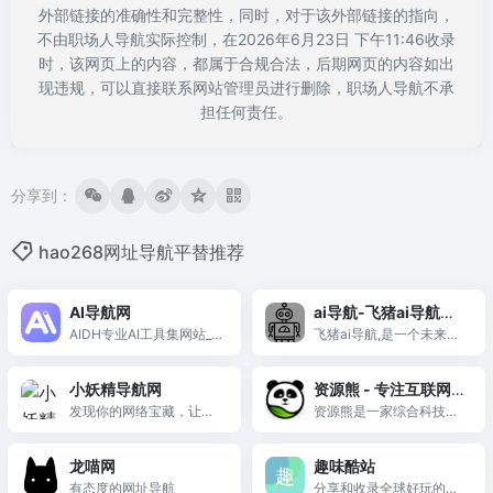
外部链接的准确性和完整性，同时，对于该外部链接的指向，
不由职场人导航实际控制，在2026年6月23日 下午11:46收录
时，该网页上的内容，都属于合规合法，后期网页的内容如出
现违规，可以直接联系网站管理员进行删除，职场人导航不承
担任何责任。
分享到：
hao268网址导航平替推荐
AI导航网
ai导航-飞猪ai导航是
AIDH专业AI工具集网站_
一个未来百科ai工具网
飞猪ai导航,是一个未来百
精选AIGC生成式工具
科ai导航网站,为你收集推
址导航网站,收录国内
荐国内外aigc软件,人工智
外aigc软件人工智能,
小妖精导航网
资源熊 - 专注互联网免
能网址导航网站,文字,图
文字,图片,写作,视频,
发现你的网络宝藏，让探
费优质资源分享！
资源熊是一家综合科技网
片,写作,视频,音频!用对了
音
索像魔法一样简单
站，致力分享绿色软件、
工具,就算是猪,也能飞起
影视资源、免费游戏、活
来!
龙喵网
趣味酷站
动线报、网站源码、网络
有态度的网址导航
分享和收录全球好玩的网