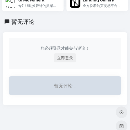
买模板，覆盖产品、活
景,家具,交通工具及户外等
专注UI动效设计的灵感平
全方位着陆页灵感平台，
动、作品集等多种场景。
立体3d模型下载.下载免费
台，每周精选最优秀的交
按页面类型和构建工具精
3dmax原创模型素材就上
互动画GIF作品，涵盖各类
准筛选，覆盖主页到404
知末3d模型网下载.
暂无评论
动效场景。
的所有页面类型。
您必须登录才能参与评论！
立即登录
暂无评论...