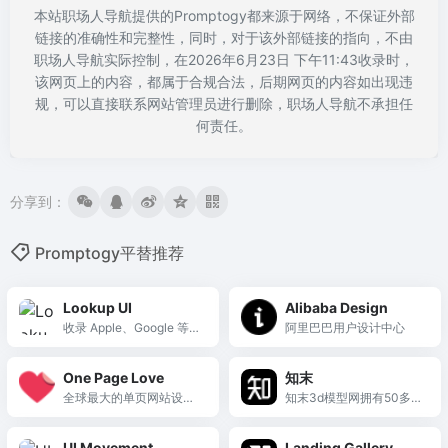
本站职场人导航提供的Promptogy都来源于网络，不保证外部
链接的准确性和完整性，同时，对于该外部链接的指向，不由
职场人导航实际控制，在2026年6月23日 下午11:43收录时，
该网页上的内容，都属于合规合法，后期网页的内容如出现违
规，可以直接联系网站管理员进行删除，职场人导航不承担任
何责任。
分享到：
Promptogy平替推荐
Lookup UI
Alibaba Design
收录 Apple、Google 等全
阿里巴巴用户设计中心
球大厂真实上线的产品界
面截图库，专注展示经过
One Page Love
知末
验证的顶级 UI 设计落地细
全球最大的单页网站设计
知末3d模型网拥有50多万
节。
灵感库与模板资源中心，
精品3d模型素材库为设计
提供海量单页案例和可购
师提供室内外公装,家装,场
UI Movement
Landing Gallery