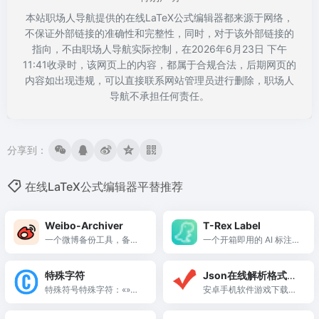
本站职场人导航提供的在线LaTeX公式编辑器都来源于网络，
不保证外部链接的准确性和完整性，同时，对于该外部链接的
指向，不由职场人导航实际控制，在2026年6月23日 下午
11:41收录时，该网页上的内容，都属于合规合法，后期网页的
内容如出现违规，可以直接联系网站管理员进行删除，职场人
导航不承担任何责任。
分享到：
在线LaTeX公式编辑器平替推荐
Weibo-Archiver
T-Rex Label
一个微博备份工具，备份
一个开箱即用的 AI 标注工
你的微博
具
特殊字符
Json在线解析格式化-
特殊符号特殊字符：«»큐
Json在线校验Json格
安卓手机软件游戏下载安
〓㊚㊛囍㊒㊖☑✔☐☒✘
装-Json在线解析格式化
式化压缩-Jsons在线
♥♠♤♂♀★☆※卍卐■□
工具:提供Json在线解析