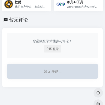
工具
挖财
谷几AI工具
◆◇▲△▂▃▄▅▆▇█●
器,Json格式化,Json序列
我的资产管家，家庭财务
WordPress 内容AI自动化
○◎⊕⊙㊣↑↓←→↖↗↘
化,Json解析,Json校验,Js
综合服务平台
创作平台
↙㎡№§※≡∞∑√øπ×÷±∫∵
on压缩,Json转xml,在线Js
∴⊥∥∠€¥℃™©®①❶㊀
on格式化,并提供多种Jso
暂无评论
㈠⑴⒈
n在线解析格式化工具
您必须登录才能参与评论！
立即登录
暂无评论...