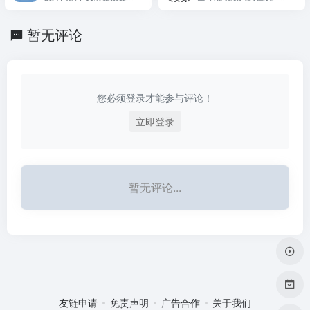
+，支持27种语言。
贸获客的必备利器。
交易平台，提供友链交
联盟平台，由 Google 运
换、买卖、查询和监控服
营，帮助网站站长通过展
暂无评论
务，帮助站长通过外链建
示精准匹配的内容广告赚
设提升网站权重与排名。
取美元收入。
您必须登录才能参与评论！
立即登录
暂无评论...
友链申请
免责声明
广告合作
关于我们