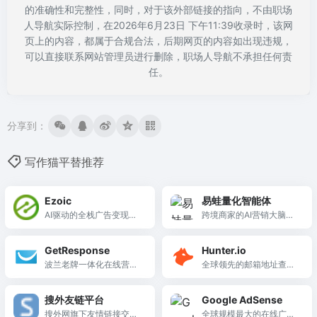
的准确性和完整性，同时，对于该外部链接的指向，不由职场
人导航实际控制，在2026年6月23日 下午11:39收录时，该网
页上的内容，都属于合规合法，后期网页的内容如出现违规，
可以直接联系网站管理员进行删除，职场人导航不承担任何责
任。
分享到：
写作猫平替推荐
Ezoic
易蛙量化智能体
AI驱动的全栈广告变现平
跨境商家的AI营销大脑，
台，Google顶级认证合作
围绕商品自动生成多语言
伙伴，通过机器学习和He
文案并基于数据自主迭代
GetResponse
Hunter.io
ader Bidding技术帮助网
优化，提升转化率。
波兰老牌一体化在线营销
全球领先的邮箱地址查找
站最大化广告收益。
平台，集邮件营销、网络
与验证工具，支持域名搜
研讨会、销售漏斗和着陆
索、邮箱验证和批量处
搜外友链平台
Google AdSense
页于一体，送达率99%
理，是SEO外链建设和外
搜外网旗下友情链接交换
全球规模最大的在线广告