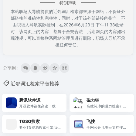
特别声明
本站职场人导航提供的近邻词汇检索都来源于网络，不保证外
部链接的准确性和完整性，同时，对于该外部链接的指向，不
由职场人导航实际控制，在2026年6月23日 下午11:38收录
时，该网页上的内容，都属于合规合法，后期网页的内容如出
现违规，可以直接联系网站管理员进行删除，职场人导航不承
担任何责任。
分享到：
近邻词汇检索平替推荐
腾讯软件源
磁力链
开源软件镜像高速下载
高效纯净的磁力搜索引
擎，实时爬取全球DHT网
络资源，支持文件列表预
TGSO搜索
飞搜
览，助您快速找到高清影
专业TG资源搜索引擎,tele
全网公开飞书云文档搜索
视。
gram搜索神器
神器