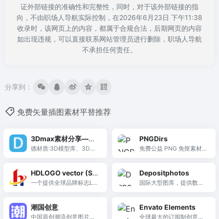
证外部链接的准确性和完整性，同时，对于该外部链接的指
向，不由职场人导航实际控制，在2026年6月23日 下午11:38
收录时，该网页上的内容，都属于合规合法，后期网页的内容
如出现违规，可以直接联系网站管理员进行删除，职场人导航
不承担任何责任。
分享到：
免费矢量插图素材平替推荐
3Dmax素材分享—德
PNGDirs
材质
德材质:3D模型库、3D贴
免费公益 PNG 免抠素材
图材质、3DMax脚本光域
目录库，10 万+透明背景
网下载,国内外数万精品稀
图片，30 余大类精细分
HDLOGO vector (SV
Depositphotos
缺3D素材,纯手工整理,找
类，免费下载免费商用。
G)
一个提供全球品牌标志Lo
国际大型图库，提供数千
模型上德材质,全站hold的
go资源的网站
万矢量图、插画和视频，
住你! ---www.decaizhi.c
拥有免费专区及灵活订阅
om
潮国创意
Envato Elements
计划，适合多类商业设
中国原创潮流创意图片设
全球最大的订阅制创意数