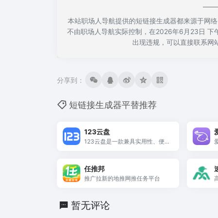
本站职场人导航提供的短链接生成器都来源于网络
不由职场人导航实际控制，在2026年6月23日 
出现违规，可以直接联系网
分享到：
短链接生成器平替推荐
123云盘
123云盘是一款兼具实用性、便捷
性与安全性的云存储工具。它以
免费高速为核心卖点，辅以丰富
任推邦
的多媒体支持和灵活的文件管理
机制，适合学生、上班族、内容
推广拉新的地推网推任务平台
创作者等多种用户类型。
暂无评论