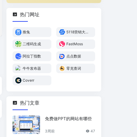
热门网址
推兔
5118营销大数
据
二维码生成
FastMoss
阿拉丁指数
点点数据
牛牛发布器
零克查词
Coverr
热门文章
免费做PPT的网站有哪些
3周前
47