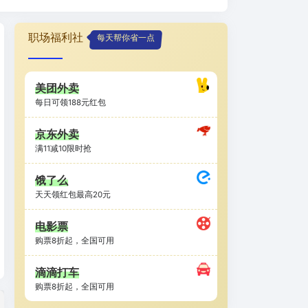
职场福利社
每天帮你省一点
美团外卖
每日可领188元红包
京东外卖
满11减10限时抢
饿了么
天天领红包最高20元
电影票
购票8折起，全国可用
滴滴打车
购票8折起，全国可用