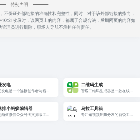
特别声明
，不保证外部链接的准确性和完整性，同时，对于该外部链接的指向，
下午10:21收录时，该网页上的内容，都属于合规合法，后期网页的内容如
站管理员进行删除，职场人导航不承担任何责任。
爱发电
二维码生成
爱发电是一个连接创作者与粉丝
智客二维码生成器是一款在线制
的平台。你可以在爱发电找自己
作二维码的工具，选择不同样
感兴趣的创作者，发电获得回
式，自由调整参数，设计出心仪
速排小蚂蚁编辑器
乌拉工具箱
馈，你也可以成为创作者，开始
的二维码，为用户提供更有趣的
自己更自由的创作生涯。
高颜值微信公众号图文排版工
二维码。
专注短视频矩阵分发的新锐工
具，20万+排版素材、50款正版
具，以独立网络环境实现账号安
商用字体、AI智能排版和独特多
全隔离，40+平台批量发布仅需7
文章编排功能。
分钟，是矩阵运营者防封跑量的
利器。