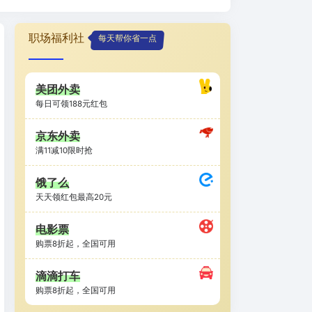
职场福利社
每天帮你省一点
美团外卖
每日可领188元红包
京东外卖
满11减10限时抢
饿了么
天天领红包最高20元
电影票
购票8折起，全国可用
滴滴打车
购票8折起，全国可用