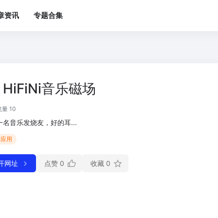
章资讯
专题合集
HiFiNi音乐磁场
量 10
一名音乐发烧友，好的耳...
站应用
开网址
点赞
0
收藏
0