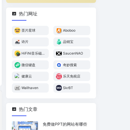
热门网址
歪片星球
Aboboo
诗片
品销宝
HiFiNi音乐磁
SaucenNAO
场
微信键盘
奇妙搜索
健康云
乐天免税店
Wallhaven
SkrBT
热门文章
免费做PPT的网站有哪些