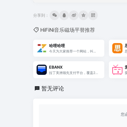
分享到：
HiFiNi音乐磁场平替推荐
哈哩哈哩
今天为大家推荐一个网站，叫...
EBANX
拉丁美洲领先支付平台，覆盖29
个市场、200+支付方式，为跨境
独立站提供巴西PIX、Boleto、墨
暂无评论
西哥OXXO等本地化收单方案。
您