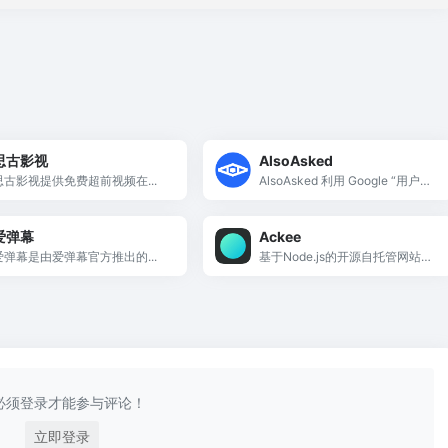
思古影视
AlsoAsked
思古影视提供免费超前视频在...
AlsoAsked 利用 Google “用户还
会问”数据生成树状问题图，帮助
发现用户真实疑问，挖掘低竞争
爱弹幕
Ackee
长尾关键词。
爱弹幕是由爱弹幕官方推出的...
基于Node.js的开源自托管网站分
析工具，拥有行业最美观的极简
仪表板，支持自定义事件追踪和G
raphQL API，MIT许可证。
必须登录才能参与评论！
立即登录