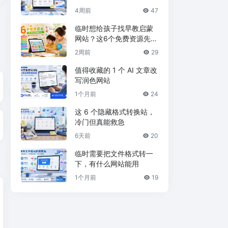
4周前
47
临时想给孩子找早教启蒙
网站？这6个免费资源先收
藏
2周前
29
值得收藏的 1 个 AI 文章改
写润色网站
1个月前
24
这 6 个隐藏格式转换站，
冷门但真能救急
6天前
20
临时需要把文件格式转一
下，有什么网站能用
1个月前
19