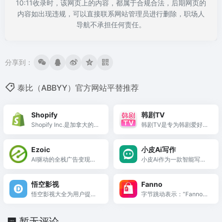
10:11收录时，该网页上的内容，都属于合规合法，后期网页的
内容如出现违规，可以直接联系网站管理员进行删除，职场人
导航不承担任何责任。
分享到：
泰比（ABBYY）官方网站平替推荐
Shopify
韩剧TV
Shopify Inc.是加拿大的一
韩剧TV是专为韩剧爱好者
家...
打造...
Ezoic
小皮Ai写作
AI驱动的全栈广告变现平
小皮Ai作为一款智能写作
台，Google顶级认证合作
软件...
伙伴，通过机器学习和He
悟空影视
Fanno
ader Bidding技术帮助网
悟空影视大全为用户提供
字节跳动表示：“Fanno是
站最大化广告收益。
海量...
一个...
暂无评论