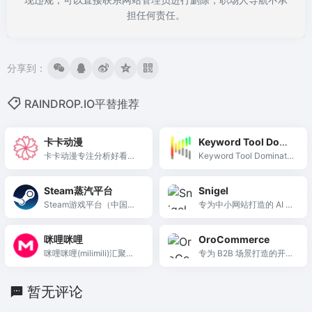
担任何责任。
分享到：
RAINDROP.IO平替推荐
卡卡动漫
Keyword Tool Domi
卡卡动漫专注分析好看的
nator
Keyword Tool Dominator
日本...
跨多平台抓取自动建议关
键词，覆盖 Amazon、eB
Steam蒸汽平台
Snigel
ay、Google 等，助力挖
Steam游戏平台（中国大
专为中小网站打造的 AI 广
掘长尾词。
陆也称...
告变现优化平台，通过 Ad
Engine 头部竞价和自动化
咪哩咪哩
OroCommerce
布局显著提升站点 RPM。
咪哩咪哩(milimili)汇聚了
专为 B2B 场景打造的开源
全网的动漫新番，好看的
电商平台，内置报价协
咪哩咪哩动漫，让你追新
商、组织架构和审批流
暂无评论
番不等待。咪哩咪哩动漫
程，是跨境批发的理想建
网拥有最丰富的新番动画
站工具。