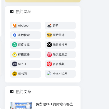
热门网址
Aboboo
诗片
奇妙搜索
歪片星球
百度文库
无限动漫网
柠檬直播
乐天免税店
SkrBT
多多视频
啃书网
全本小说网
热门文章
免费做PPT的网站有哪些