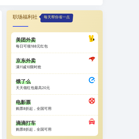
职场福利社
每天帮你省一点
美团外卖
每日可领188元红包
京东外卖
满11减10限时抢
饿了么
天天领红包最高20元
电影票
购票8折起，全国可用
滴滴打车
购票8折起，全国可用