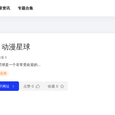
章资讯
专题合集
动漫星球
量 6
星球是一个非常受欢迎的...
站应用
开网址
点赞
0
收藏
0