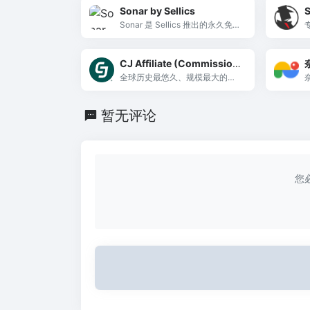
Sonar by Sellics
Sonar 是 Sellics 推出的永久免费
亚马逊关键词工具，支持 ASIN 反
查关键词和搜索量，助力 Listing
CJ Affiliate (Commission
优化。
Junction)
全球历史最悠久、规模最大的联
盟营销网络，拥有 3000+ 广告主
和 6 万+ 发布商，帮助品牌按效
暂无评论
果付费推广产品，是跨境出海必
备的联盟平台。
您