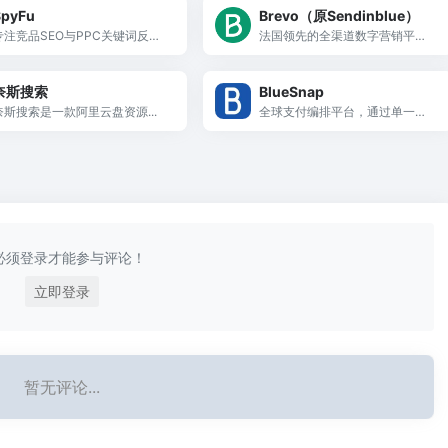
SpyFu
Brevo（原Sendinblue）
专注竞品SEO与PPC关键词反查2
法国领先的全渠道数字营销平
0年的竞争情报工具，可揭示竞争
台，提供邮件、短信、WhatsApp
对手自然排名关键词、Google Ad
营销及CRM一体化方案，免费计
奈斯搜索
BlueSnap
s付费词及15年广告历史。
划每天可发300封邮件。
奈斯搜索是一款阿里云盘资源...
全球支付编排平台，通过单一集
成提供50+国家本地收单、数百
支付方式和智能路由优化，一站
式覆盖全球支付。
必须登录才能参与评论！
立即登录
暂无评论...