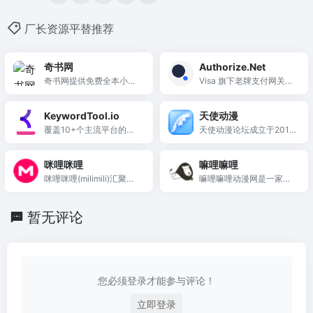
厂长资源平替推荐
奇书网
Authorize.Net
奇书网提供免费全本小说
Visa 旗下老牌支付网关，
下载...
服务 43 万+商户，支持信
用卡和电子支票在线收
KeywordTool.io
天使动漫
款，是美国中小企业支付
覆盖10+个主流平台的多
天使动漫论坛成立于2010
网关的标杆。
平台免费关键词挖掘工
年10...
具，利用搜索自动补全技
咪哩咪哩
嘛哩嘛哩
术生成海量长尾关键词，
咪哩咪哩(milimili)汇聚了
嘛哩嘛哩动漫网是一家让
是亚马逊卖家和YouTuber
全网的动漫新番，好看的
你爱...
的关键词灵感首选。
咪哩咪哩动漫，让你追新
暂无评论
番不等待。咪哩咪哩动漫
网拥有最丰富的新番动画
资源、好看的日本动漫连
载资源
您必须登录才能参与评论！
立即登录