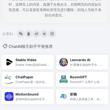
时，该网页上的内容，都属于合规合法，后期网页的内容如出
现违规，可以直接联系网站管理员进行删除，职场人导航不承
担任何责任。
分享到：
ChatAI聊天助手平替推荐
Stable Video
Leonardo AI
Stable Video是由Stabilit
AI 图像生成创作平台，可
y A...
制作游戏素材、艺术画
作、设计元素等各类创意
ChatPaper
RoomGPT
内容！
ChatPaper是一款Ai论文
RoomGPT 让用户上传房
阅读总结工具，能从已收
间照片即可 AI 生成不同风
录的5w篇论文中为您提供
格的装修效果图，零门槛
MotionSound
析稿
有用信息，帮助用户快速
获得家居灵感。
必优科技出品的AI文字转
科研人的高效工具：AI论
阅读PDF和Arxiv论文，并
语音工具
文自动生成，十分钟万
提供智能回复和互动功
字，无限大纲规划写作思
能。