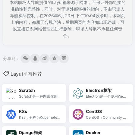
本站职场人导航提供的Layui都来源于网络，不保证外部链接的
准确性和完整性，同时，对于该外部链接的指向，不由职场人
导航实际控制，在2026年6月23日 下午10:04收录时，该网页
上的内容，都属于合规合法，后期网页的内容如出现违规，可
以直接联系网站管理员进行删除，职场人导航不承担任何责
任。
分享到：
Layui平替推荐
Scratch
Electron框架
Scratch是一种图形化编
Electron是一个使用Web
程语言...
技术构建桌面应用程序的
框架，帮助您构建跨平台
K8s
CentOS
的桌面应用程序，而不需
K8s，全称为Kubernete
CentOS（Community En
要本地开发 经验。
s，是一...
terpris...
Django框架
Docker