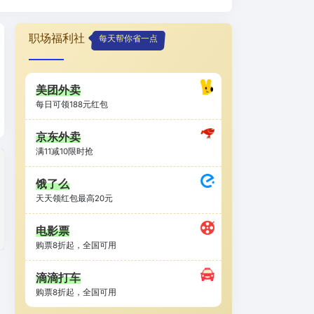
职场福利社
每天帮你省一点
美团外卖
每日可领188元红包
京东外卖
满11减10限时抢
饿了么
天天领红包最高20元
电影票
购票8折起，全国可用
滴滴打车
购票8折起，全国可用