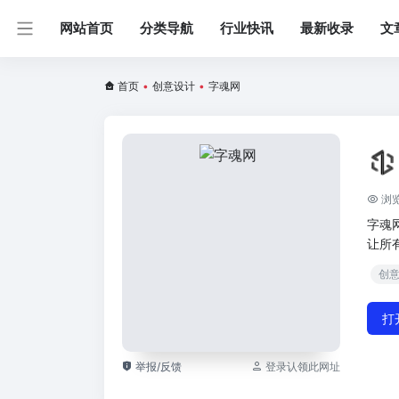
网站首页
分类导航
行业快讯
最新收录
文
首页
•
创意设计
•
字魂网
浏览
字魂
让所
创
打
举报/反馈
登录认领此网址