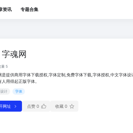
章资讯
专题合集
字魂网
量 5
网是提供商用字体下载授权,字体定制,免费字体下载,字体授权,中文字体设
有人用得起正版字体。
意设计
字体
开网址
点赞
0
收藏
0