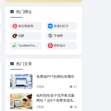
热门网址
标志情报局
吾道幻灯片
站酷
字魂网
YouWorkForT
即时设计
hem
热门文章
免费做PPT的网站有哪些
3周前
47
临时想给孩子找早教启蒙
网站？这6个免费资源先收
藏
2周前
28