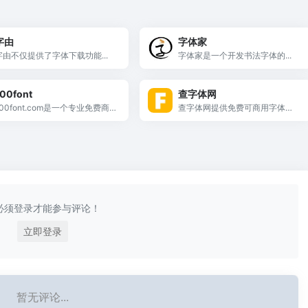
字由
字体家
字由不仅提供了字体下载功能...
字体家是一个开发书法字体的...
00font
查字体网
100font.com是一个专业免费商
查字体网提供免费可商用字体下
用字体下载网站。专注于收集整
载，每一款字体都已确认过版
理商用免费字体、免费无版权可
权，可以免费自用或商用，请放
商用字体。免费字体下载、免费
心下载使用，支持一键下载，无
放心商用。
需百度云，体验更佳！
必须登录才能参与评论！
立即登录
暂无评论...