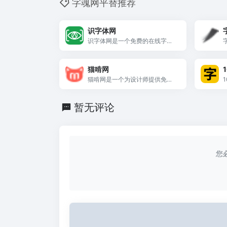
字魂网平替推荐
识字体网
识字体网是一个免费的在线字体
识别、品牌识别、字体下载、字
体搜索和问答社区网站。它提供
猫啃网
1
了免费下载Windows、macOS、
Linux、Android、iOS/iPad/iPho
猫啃网是一个为设计师提供免费
ne字体识别扫一扫软件。
字体下载的平台，提供最新最全
的字体，致力于与大家分享无版
暂无评论
权问题的免费商用字体信息，欢
迎大家常来逛逛。
您