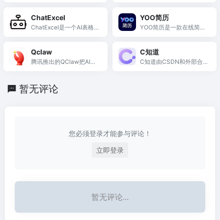
快速...
团开...
ChatExcel
YOO简历
ChatExcel是一个AI表格
YOO简历是一款在线简历
工具，它通过自然语言处
制作工具，提供简历Ai生
理技术，使得Excel的操作
成功能，旨在为用户提供
Qclaw
C知道
变得更加直观和用户友
一站式的简历制作和求职
腾讯推出的QClaw把AI智
C知道由CSDN和外部合
好，有望成为职场中处理
服务，简化求职流程，提
能体OpenClaw打包进微
作伙伴联合研发的领先AI
表格数据的有力助手。
高求职效率。
信，让你用手机发消息就
产品，能高效完成AI问
暂无评论
能远程操控电脑、自动处
答、AI对话、文件分析、
理文件和日程，把'动嘴'变
代码生成以及开发相关的
成了'动手'。
问题，帮您提高工作和学
习效率。
您必须登录才能参与评论！
立即登录
暂无评论...