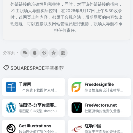
外部链接的准确性和完整性，同时，对于该外部链接的指向，
不由职场人导航实际控制，在2026年6月17日 上午8:39收录
时，该网页上的内容，都属于合规合法，后期网页的内容如出
现违规，可以直接联系网站管理员进行删除，职场人导航不承
担任何责任。
分享到：
SQUARESPACE平替推荐
千库网
Freedesignfile
一个免费下载图片素材的
综合性免费设计素材平
网站
台，提供矢量图、照片、
PSD、图标、字体等资
喵图记-分享你需要的
FreeVectors.net
源，免登录直接下载，大
精品素材
喵图记,SU模型,sketchup
社区驱动的免费矢量素材
部分可商用。
模型,室内设计,建筑设计,
分享平台，提供数千款A
景观设计
I、EPS、SVG矢量图形，
Get illustrations
红动中国
个人使用免费，界面极简
转为设计师打造的创业插
侧重于平面类的设计师社